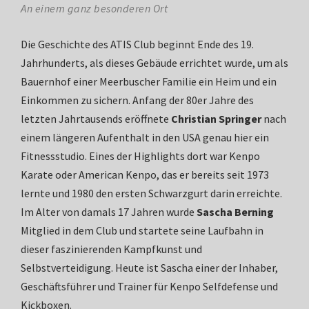
An einem ganz besonderen Ort
Die Geschichte des ATIS Club beginnt Ende des 19.
Jahrhunderts, als dieses Gebäude errichtet wurde, um als
Bauernhof einer Meerbuscher Familie ein Heim und ein
Einkommen zu sichern. Anfang der 80er Jahre des
letzten Jahrtausends eröffnete
Christian Springer
nach
einem längeren Aufenthalt in den USA genau hier ein
Fitnessstudio. Eines der Highlights dort war Kenpo
Karate oder American Kenpo, das er bereits seit 1973
lernte und 1980 den ersten Schwarzgurt darin erreichte.
Im Alter von damals 17 Jahren wurde
Sascha Berning
Mitglied in dem Club und startete seine Laufbahn in
dieser faszinierenden Kampfkunst und
Selbstverteidigung. Heute ist Sascha einer der Inhaber,
Geschäftsführer und Trainer für Kenpo Selfdefense und
Kickboxen.