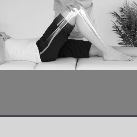
16. AUGUST 2025
CLUB
,
REHA