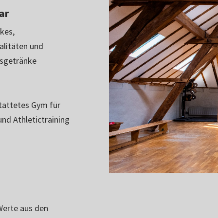
ar
kes,
alitäten und
gsgetränke
tattetes Gym für
und Athletictraining
Werte aus den