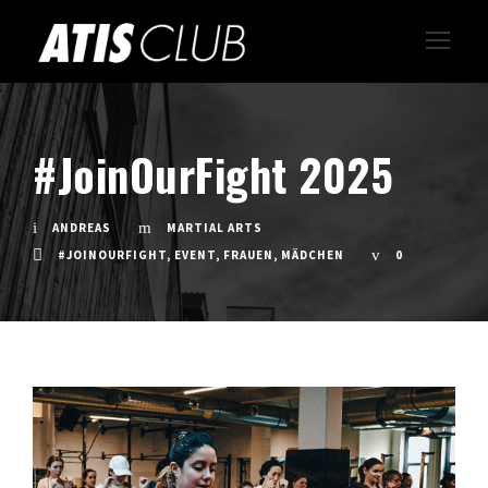
#JoinOurFight 2025
ANDREAS
MARTIAL ARTS
#JOINOURFIGHT
,
EVENT
,
FRAUEN
,
MÄDCHEN
0